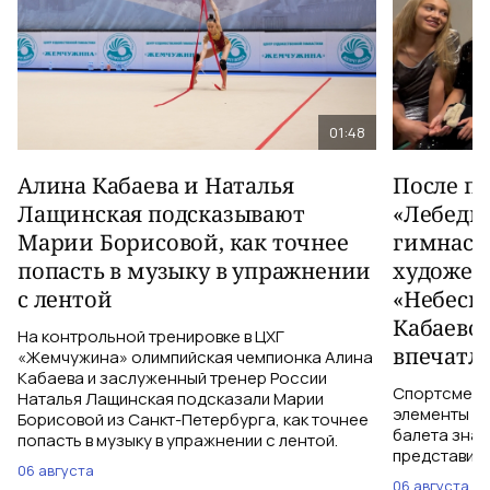
01:48
Алина Кабаева и Наталья
После п
Лащинская подсказывают
«Лебеди
Марии Борисовой, как точнее
гимнаст
попасть в музыку в упражнении
художес
с лентой
«Небесн
Кабаево
На контрольной тренировке в ЦХГ
впечатл
«Жемчужина» олимпийская чемпионка Алина
Кабаева и заслуженный тренер России
Спортсменки
Наталья Лащинская подсказали Марии
элементы ув
Борисовой из Санкт-Петербурга, как точнее
балета знаю
попасть в музыку в упражнении с лентой.
представить
06 августа
06 августа