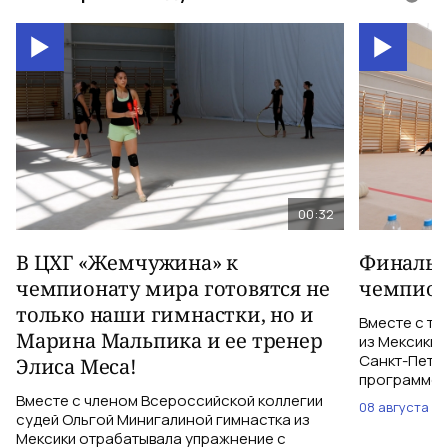
00:32
В ЦХГ «Жемчужина» к
Финальна
чемпионату мира готовятся не
чемпион
только наши гимнастки, но и
Вместе с тр
Марина Мальпика и ее тренер
из Мексики 
Санкт-Петер
Элиса Меса!
программе с
Вместе с членом Всероссийской коллегии
08 августа
судей Ольгой Минигалиной гимнастка из
Мексики отрабатывала упражнение с