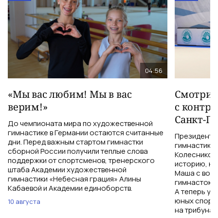
04:56
«Мы вас любим! Мы в вас
Смотрим
верим!»
с контр
Санкт-Пе
До чемпионата мира по художественной
гимнастике в Германии остаются считанные
Президент 
дни. Перед важным стартом гимнастки
гимнастики 
сборной России получили теплые слова
Колесников
поддержки от спортсменов, тренерского
историю, ка
штаба Академии художественной
Маша с вос
гимнастики «Небесная грация» Алины
гимнасток, 
Кабаевой и Академии единоборств.
А теперь уж
юных спорт
10 августа
на трибунах