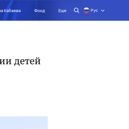
Рус
на Кабаева
Фонд
Еще
ции детей