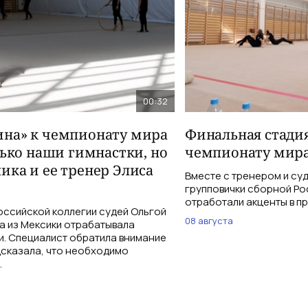
00:32
на» к чемпионату мира
Финальная стадия
лько наши гимнастки, но
чемпионату мира
ика и ее тренер Элиса
Вместе с тренером и су
групповички сборной Ро
отработали акценты в п
оссийской коллегии судей Ольгой
08 августа
а из Мексики отрабатывала
и. Специалист обратила внимание
дсказала, что необходимо
.