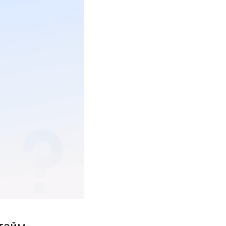
тайм-