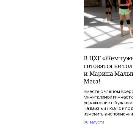
В ЦХГ «Жемчужи
готовятся не то
и Марина Мальп
Меса!
Вместе с членом Всер
Минигалиной гимнастк
упражнение с булавам
на важный нюанс и по
изменить в исполнении
08 августа