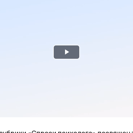
Play
Video
рубрики «Спроси психолога» посвящен 