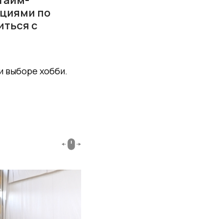
ациями по
иться с
ри выборе хобби.