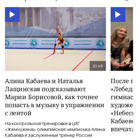
01:48
Алина Кабаева и Наталья
После п
Лащинская подсказывают
«Лебеди
Марии Борисовой, как точнее
гимнаст
попасть в музыку в упражнении
художес
с лентой
«Небесн
Кабаево
На контрольной тренировке в ЦХГ
впечатл
«Жемчужина» олимпийская чемпионка Алина
Кабаева и заслуженный тренер России