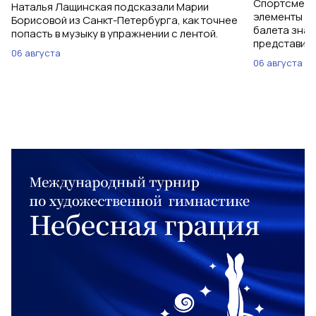
Спортсменки
Наталья Лащинская подсказали Марии
элементы ув
Борисовой из Санкт-Петербурга, как точнее
балета знаю
попасть в музыку в упражнении с лентой.
представить
06 августа
06 августа