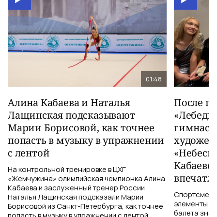
01:48
Алина Кабаева и Наталья
После п
Лащинская подсказывают
«Лебеди
Марии Борисовой, как точнее
гимнаст
попасть в музыку в упражнении
художес
с лентой
«Небесн
Кабаево
На контрольной тренировке в ЦХГ
впечатл
«Жемчужина» олимпийская чемпионка Алина
Кабаева и заслуженный тренер России
Спортсменки
Наталья Лащинская подсказали Марии
элементы ув
Борисовой из Санкт-Петербурга, как точнее
балета знаю
попасть в музыку в упражнении с лентой.