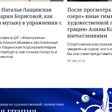
и Наталья Лащинская
После просмотра
арии Борисовой, как
озеро» юные гим
в музыку в упражнении с
художественной 
грация» Алины К
впечатлениями
ровке в ЦХГ «Жемчужина»
а Алина Кабаева и заслуженный
Спортсменки рассказали
я Лащинская подсказали Марии
увидели на сцене, кого 
тербурга, как точнее попасть в
бы они сами представить
 лентой.
06 августа