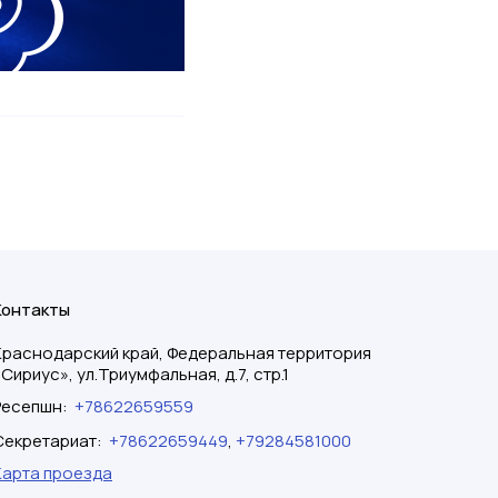
Контакты
Краснодарский край, Федеральная территория
«Сириус», ул.Триумфальная, д.7, стр.1
Ресепшн
:
+78622659559
Секретариат
:
+78622659449
,
+79284581000
Карта проезда