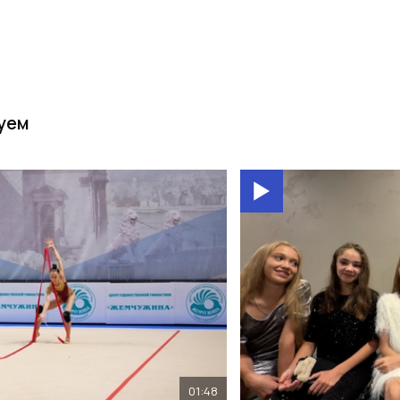
уем
01:48