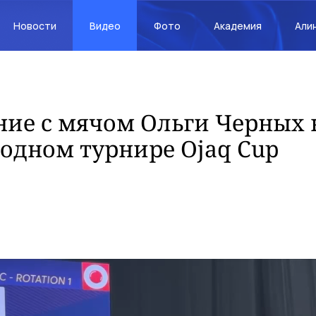
Новости
Видео
Фото
Академия
Али
ие с мячом Ольги Черных 
одном турнире Ojaq Cup