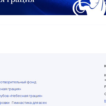
готворительный фонд
ная грация»
убов «Небесная грация»
ровки
Гимнастика для всех