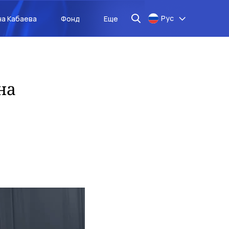
Рус
на Кабаева
Фонд
Еще
на