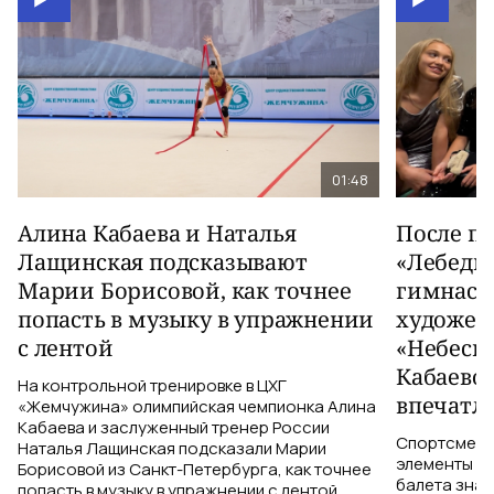
01:48
Алина Кабаева и Наталья
После п
Лащинская подсказывают
«Лебеди
Марии Борисовой, как точнее
гимнаст
попасть в музыку в упражнении
художес
с лентой
«Небесн
Кабаево
На контрольной тренировке в ЦХГ
впечатл
«Жемчужина» олимпийская чемпионка Алина
Кабаева и заслуженный тренер России
Спортсменки
Наталья Лащинская подсказали Марии
элементы ув
Борисовой из Санкт-Петербурга, как точнее
балета знаю
попасть в музыку в упражнении с лентой.