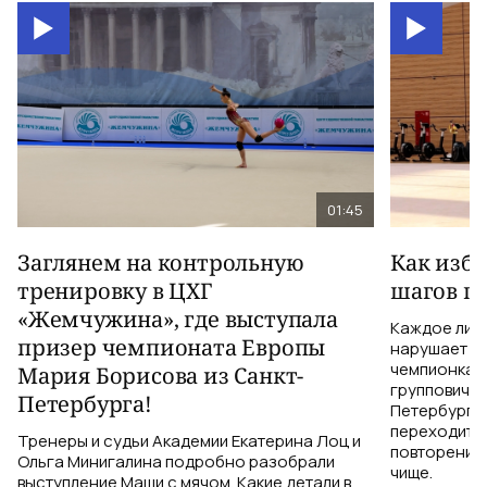
01:45
Заглянем на контрольную
Как изб
тренировку в ЦХГ
шагов по
«Жемчужина», где выступала
Каждое лиш
призер чемпионата Европы
нарушает те
чемпионка 
Мария Борисова из Санкт-
групповичка
Петербурга!
Петербурга,
переходить 
Тренеры и судьи Академии Екатерина Лоц и
повторений 
Ольга Минигалина подробно разобрали
чище.
выступление Маши с мячом. Какие детали в