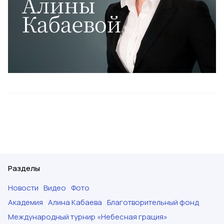
Разделы
Новости
Видео
Фото
Академия
Алина Кабаева
Благотворительный фонд
Международный турнир «Небесная грация»