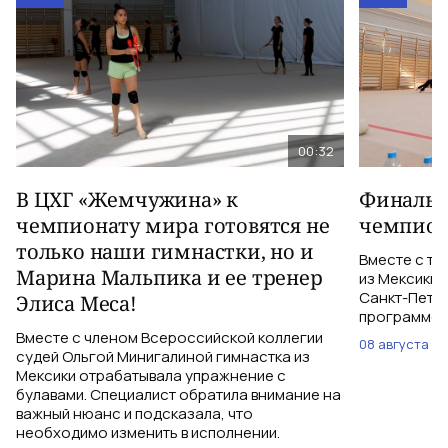
00:32
В ЦХГ «Жемчужина» к
Финальна
чемпионату мира готовятся не
чемпион
только наши гимнастки, но и
Вместе с тр
Марина Мальпика и ее тренер
из Мексики 
Санкт-Петер
Элиса Меса!
программе с
Вместе с членом Всероссийской коллегии
08 августа
судей Ольгой Минигалиной гимнастка из
Мексики отрабатывала упражнение с
булавами. Специалист обратила внимание на
важный нюанс и подсказала, что
необходимо изменить в исполнении.