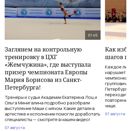
01:45
Заглянем на контрольную
Как изб
тренировку в ЦХГ
шагов по
«Жемчужина», где выступала
Каждое лиш
призер чемпионата Европы
нарушает те
чемпионка 
Мария Борисова из Санкт-
групповичка
Петербурга!
Петербурга,
переходить 
Тренеры и судьи Академии Екатерина Лоц и
повторений 
Ольга Минигалина подробно разобрали
чище.
выступление Маши с мячом. Какие детали в
артистике и исполнении помогли доработать
07 августа
специалисты — смотрите в нашем видео!
07 августа