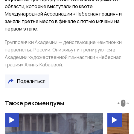
области
, которые выступали по квоте
Международной Ассоциации «Небесная грация» и
заняли третье место в финале с пятью мячами на
первом этапе.
Групповички Академии — действующие чемпионки
первенства России. Они живут и тренируются в
Академии художественной гимнастики «Небесная
грация» Алины Кабаевой.
Поделиться
Также рекомендуем