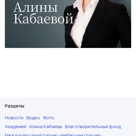
Разделы
Новости
Видео
Фото
Академия
Алина Кабаева
Благотворительный фонд
Международный турнир «Небесная грация»