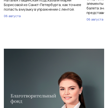
Наталья Лащинская подсказали Марии
элементы ув
Борисовой из Санкт-Петербурга, как точнее
балета знаю
попасть в музыку в упражнении с лентой.
представить
06 августа
06 августа