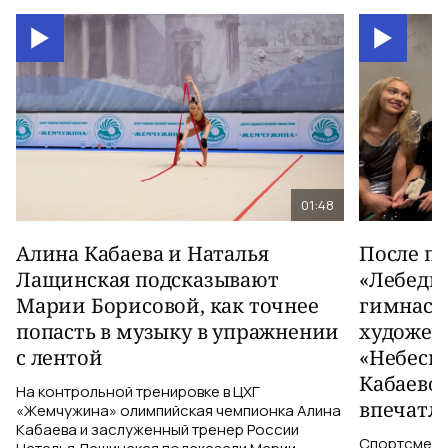
01:48
Алина Кабаева и Наталья
После п
Лащинская подсказывают
«Лебеди
Марии Борисовой, как точнее
гимнаст
попасть в музыку в упражнении
художес
с лентой
«Небесн
Кабаево
На контрольной тренировке в ЦХГ
впечатл
«Жемчужина» олимпийская чемпионка Алина
Кабаева и заслуженный тренер России
Спортсменки