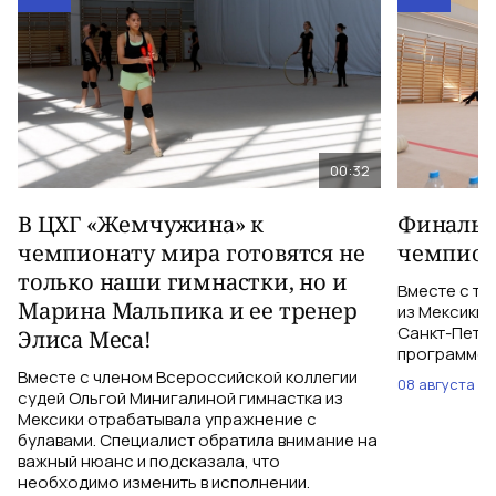
00:32
В ЦХГ «Жемчужина» к
Финальна
чемпионату мира готовятся не
чемпион
только наши гимнастки, но и
Вместе с тр
Марина Мальпика и ее тренер
из Мексики 
Санкт-Петер
Элиса Меса!
программе с
Вместе с членом Всероссийской коллегии
08 августа
судей Ольгой Минигалиной гимнастка из
Мексики отрабатывала упражнение с
булавами. Специалист обратила внимание на
важный нюанс и подсказала, что
необходимо изменить в исполнении.