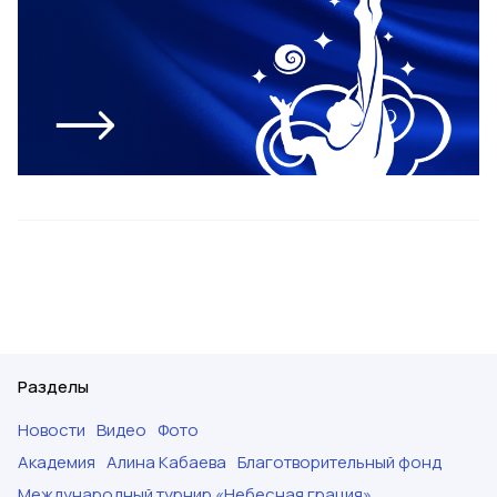
Разделы
Новости
Видео
Фото
Академия
Алина Кабаева
Благотворительный фонд
Международный турнир «Небесная грация»