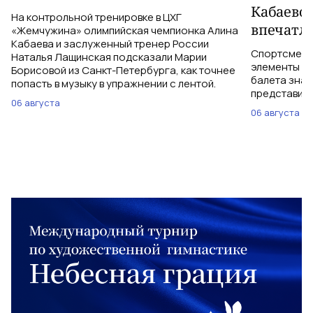
Кабаево
На контрольной тренировке в ЦХГ
впечатл
«Жемчужина» олимпийская чемпионка Алина
Кабаева и заслуженный тренер России
Спортсменки
Наталья Лащинская подсказали Марии
элементы ув
Борисовой из Санкт-Петербурга, как точнее
балета знаю
попасть в музыку в упражнении с лентой.
представить
06 августа
06 августа