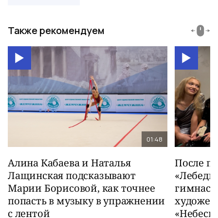
Также рекомендуем
01:48
Алина Кабаева и Наталья
После п
Лащинская подсказывают
«Лебеди
Марии Борисовой, как точнее
гимнаст
попасть в музыку в упражнении
художес
с лентой
«Небесн