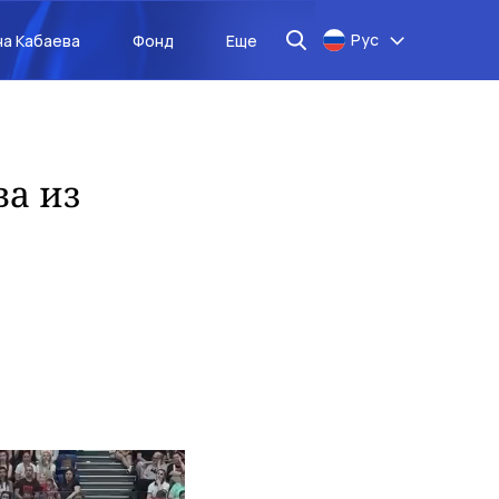
Рус
на Кабаева
Фонд
Еще
а из