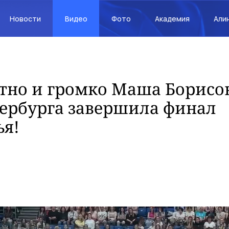
Новости
Видео
Фото
Академия
Али
тно и громко Маша Борисов
ербурга завершила финал
ья!