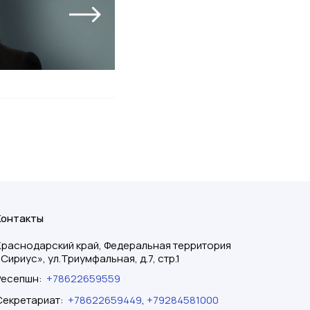
Контакты
Краснодарский край, Федеральная территория
«Сириус», ул.Триумфальная, д.7, стр.1
Ресепшн
:
+78622659559
Секретариат
:
+78622659449
,
+79284581000