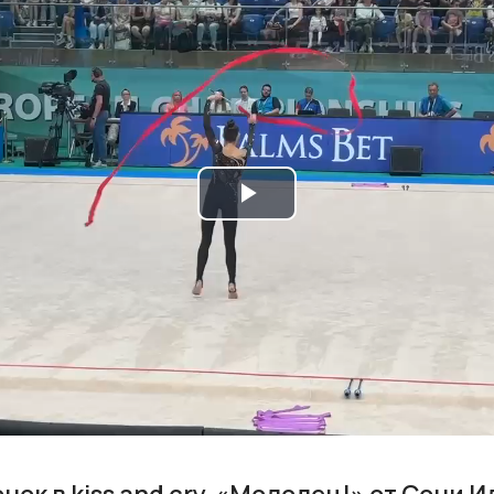
Play
Video
ок в kiss and cry, «Молодец!» от Сони 