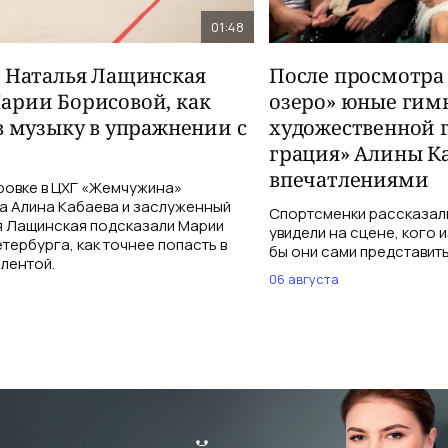
01:48
и Наталья Лащинская
После просмотра
арии Борисовой, как
озеро» юные гим
в музыку в упражнении с
художественной 
грация» Алины К
впечатлениями
ровке в ЦХГ «Жемчужина»
а Алина Кабаева и заслуженный
Спортсменки рассказали
я Лащинская подсказали Марии
увидели на сцене, кого 
тербурга, как точнее попасть в
бы они сами представить
 лентой.
06 августа