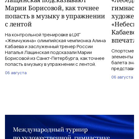
Марии Борисовой, как точнее
гимнаст
попасть в музыку в упражнении
художес
с лентой
«Небесн
Кабаево
На контрольной тренировке в ЦХГ
впечатл
«Жемчужина» олимпийская чемпионка Алина
Кабаева и заслуженный тренер России
Спортсменки
Наталья Лащинская подсказали Марии
элементы ув
Борисовой из Санкт-Петербурга, как точнее
балета знаю
попасть в музыку в упражнении с лентой.
представить
06 августа
06 августа