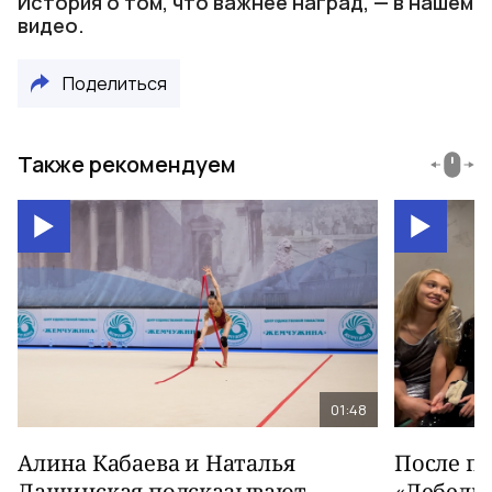
История о том, что важнее наград, — в нашем
видео.
Поделиться
Также рекомендуем
01:48
Алина Кабаева и Наталья
После п
Лащинская подсказывают
«Лебеди