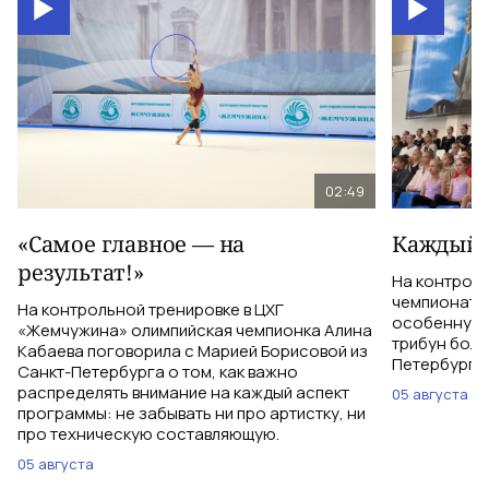
02:49
«Самое главное — на
Каждый 
результат!»
На контрол
чемпионатом
На контрольной тренировке в ЦХГ
особенную 
«Жемчужина» олимпийская чемпионка Алина
трибун боле
Кабаева поговорила с Марией Борисовой из
Петербурга 
Санкт-Петербурга о том, как важно
распределять внимание на каждый аспект
05 августа
программы: не забывать ни про артистку, ни
про техническую составляющую.
05 августа