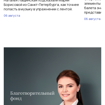
Наталья Лащинская подсказали Марии
элементы ув
Борисовой из Санкт-Петербурга, как точнее
балета знаю
попасть в музыку в упражнении с лентой.
представить
06 августа
06 августа