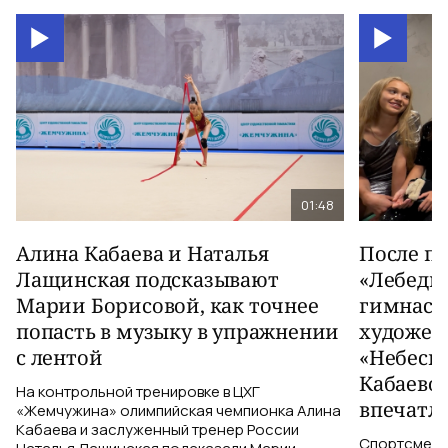
01:48
Алина Кабаева и Наталья
После п
Лащинская подсказывают
«Лебеди
Марии Борисовой, как точнее
гимнаст
попасть в музыку в упражнении
художес
с лентой
«Небесн
Кабаево
На контрольной тренировке в ЦХГ
впечатл
«Жемчужина» олимпийская чемпионка Алина
Кабаева и заслуженный тренер России
Спортсменки