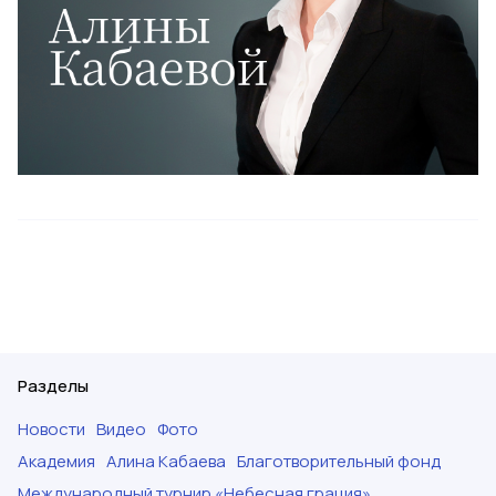
Разделы
Новости
Видео
Фото
Академия
Алина Кабаева
Благотворительный фонд
Международный турнир «Небесная грация»