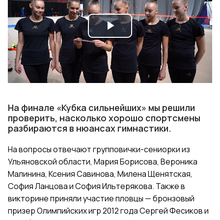
Play
Video
На финале «Кубка сильнейших» мы решили
проверить, насколько хорошо спортсмены
разбираются в нюансах гимнастики.
На вопросы отвечают групповички-сениорки из
Ульяновской области, Мария Борисова, Вероника
Малинина, Ксения Савинова, Милена Щенятская,
София Ланцова и София Ильтерякова. Также в
викторине приняли участие пловцы — бронзовый
призер Олимпийских игр 2012 года Сергей Фесиков и