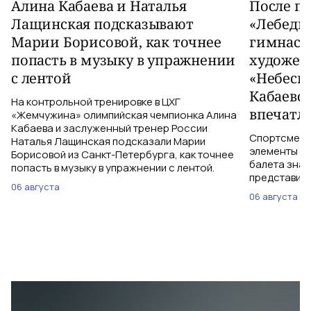
Алина Кабаева и Наталья
После п
Лащинская подсказывают
«Лебеди
Марии Борисовой, как точнее
гимнаст
попасть в музыку в упражнении
художес
с лентой
«Небесн
Кабаево
На контрольной тренировке в ЦХГ
впечатл
«Жемчужина» олимпийская чемпионка Алина
Кабаева и заслуженный тренер России
Спортсменки
Наталья Лащинская подсказали Марии
элементы ув
Борисовой из Санкт-Петербурга, как точнее
балета знаю
попасть в музыку в упражнении с лентой.
представить
06 августа
06 августа