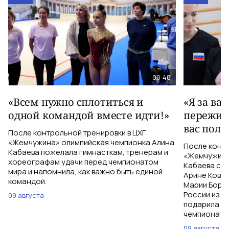
00:48
«Всем нужно сплотиться и
«Я за ва
одной командой вместе идти!»
пережива
вас полу
После контрольной тренировки в ЦХГ
«Жемчужина» олимпийская чемпионка Алина
После контр
Кабаева пожелала гимнасткам, тренерам и
«Жемчужина
хореографам удачи перед чемпионатом
Кабаева ска
мира и напомнила, как важно быть единой
Арине Ковшо
командой.
Марии Бори
России из С
09 августа
подарила им
чемпионат м
09 августа