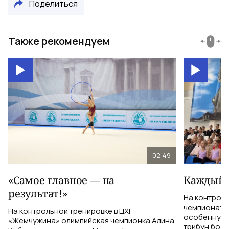
Поделиться
Также рекомендуем
02:49
«Самое главное — на
Каждый 
результат!»
На контрол
чемпионатом
На контрольной тренировке в ЦХГ
особенную 
«Жемчужина» олимпийская чемпионка Алина
трибун боле