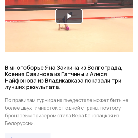
Play
Video
В многоборье Яна Заикина из Волгограда,
Ксения Савинова из Гатчины и Алеся
Найфонова из Владикавказа показали три
лучших результата.
По правилам турнира на пьедестале может быть не
более двух гимнасток от одной страны, поэтому
бронзовым призером стала Вера Конопацкая из
Белоруссии.