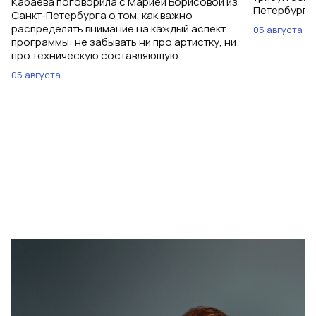
Кабаева поговорила с Марией Борисовой из
Петербурга 
Санкт-Петербурга о том, как важно
распределять внимание на каждый аспект
05 августа
программы: не забывать ни про артистку, ни
про техническую составляющую.
05 августа