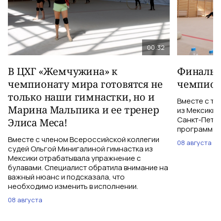
00:32
В ЦХГ «Жемчужина» к
Финальна
чемпионату мира готовятся не
чемпион
только наши гимнастки, но и
Вместе с тр
Марина Мальпика и ее тренер
из Мексики 
Санкт-Петер
Элиса Меса!
программе с
Вместе с членом Всероссийской коллегии
08 августа
судей Ольгой Минигалиной гимнастка из
Мексики отрабатывала упражнение с
булавами. Специалист обратила внимание на
важный нюанс и подсказала, что
необходимо изменить в исполнении.
08 августа