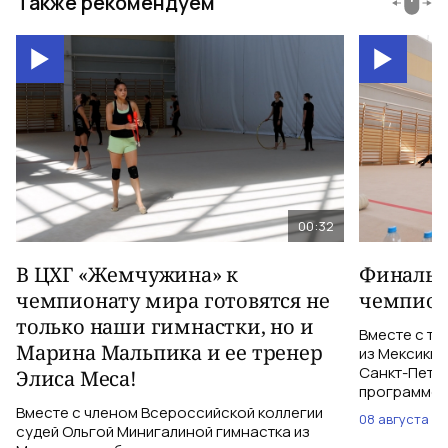
Также рекомендуем
00:32
В ЦХГ «Жемчужина» к
Финальна
чемпионату мира готовятся не
чемпион
только наши гимнастки, но и
Вместе с тр
Марина Мальпика и ее тренер
из Мексики 
Санкт-Петер
Элиса Меса!
программе с
Вместе с членом Всероссийской коллегии
08 августа
судей Ольгой Минигалиной гимнастка из