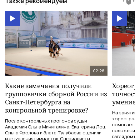
Также рекомендуем
02:26
Какие замечания получили
Хореогра
групповички сборной России из
точность
Санкт-Петербурга на
умение 
контрольной тренировке?
На занятии 
хореограф 
После контрольных прогонов судьи
помогает ги
Академии Ольга Минигалина, Екатерина Лоц,
положением 
Ольга Фролова и Злата Тулубаева оценили
взглядом и 
выступления гимнасток. Специалисты