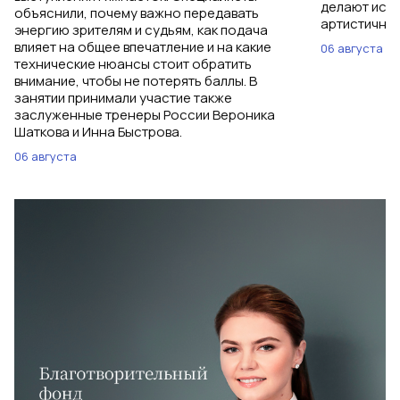
делают исп
объяснили, почему важно передавать
артистичным
энергию зрителям и судьям, как подача
влияет на общее впечатление и на какие
06 августа
технические нюансы стоит обратить
внимание, чтобы не потерять баллы. В
занятии принимали участие также
заслуженные тренеры России Вероника
Шаткова и Инна Быстрова.
06 августа