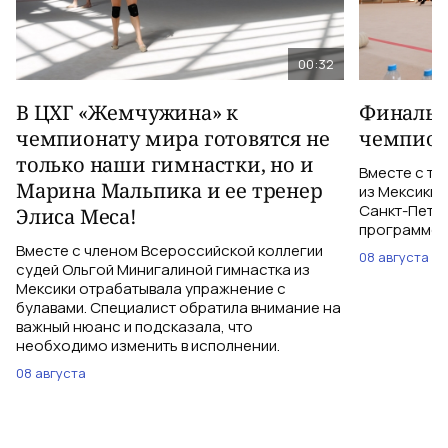
00:32
В ЦХГ «Жемчужина» к
Финальна
чемпионату мира готовятся не
чемпион
только наши гимнастки, но и
Вместе с тр
Марина Мальпика и ее тренер
из Мексики 
Санкт-Петер
Элиса Меса!
программе с
Вместе с членом Всероссийской коллегии
08 августа
судей Ольгой Минигалиной гимнастка из
Мексики отрабатывала упражнение с
булавами. Специалист обратила внимание на
важный нюанс и подсказала, что
необходимо изменить в исполнении.
08 августа