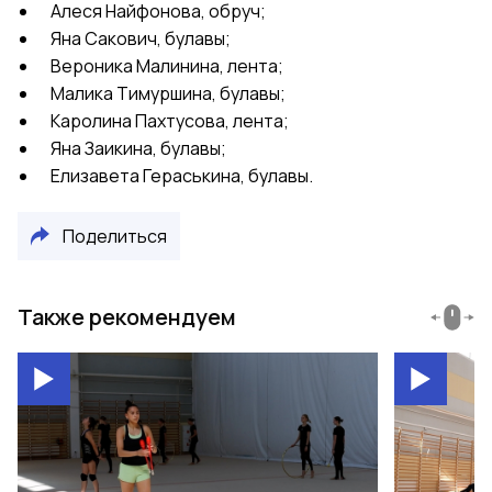
Алеся Найфонова, обруч;
Яна Сакович, булавы;
Вероника Малинина, лента;
Малика Тимуршина, булавы;
Каролина Пахтусова, лента;
Яна Заикина, булавы;
Елизавета Гераськина, булавы.
Поделиться
Также рекомендуем