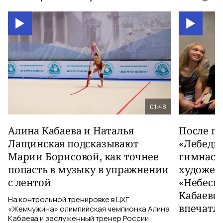
01:48
Алина Кабаева и Наталья
После п
Лащинская подсказывают
«Лебеди
Марии Борисовой, как точнее
гимнаст
попасть в музыку в упражнении
художес
с лентой
«Небесн
Кабаево
На контрольной тренировке в ЦХГ
впечатл
«Жемчужина» олимпийская чемпионка Алина
Кабаева и заслуженный тренер России