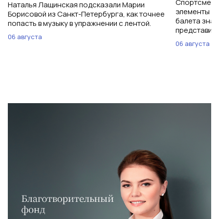
Спортсменки
Наталья Лащинская подсказали Марии
элементы ув
Борисовой из Санкт-Петербурга, как точнее
балета знаю
попасть в музыку в упражнении с лентой.
представить
06 августа
06 августа