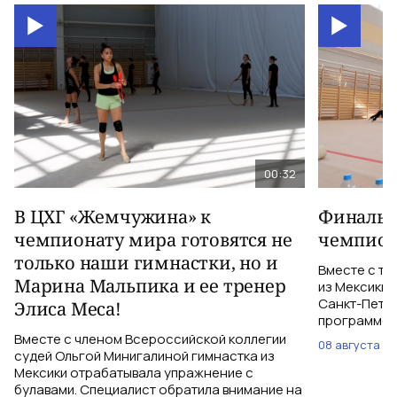
00:32
В ЦХГ «Жемчужина» к
Финальна
чемпионату мира готовятся не
чемпион
только наши гимнастки, но и
Вместе с тр
Марина Мальпика и ее тренер
из Мексики 
Санкт-Петер
Элиса Меса!
программе с
Вместе с членом Всероссийской коллегии
08 августа
судей Ольгой Минигалиной гимнастка из
Мексики отрабатывала упражнение с
булавами. Специалист обратила внимание на