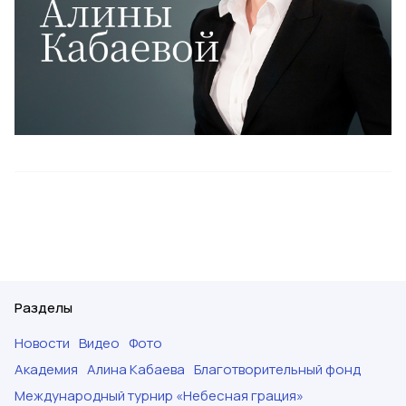
Разделы
Новости
Видео
Фото
Академия
Алина Кабаева
Благотворительный фонд
Международный турнир «Небесная грация»