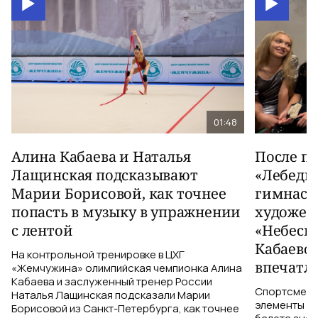
01:48
Алина Кабаева и Наталья
После п
Лащинская подсказывают
«Лебеди
Марии Борисовой, как точнее
гимнаст
попасть в музыку в упражнении
художес
с лентой
«Небесн
Кабаево
На контрольной тренировке в ЦХГ
впечатл
«Жемчужина» олимпийская чемпионка Алина
Кабаева и заслуженный тренер России
Спортсменки
Наталья Лащинская подсказали Марии
элементы ув
Борисовой из Санкт-Петербурга, как точнее