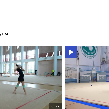
уем
01:38