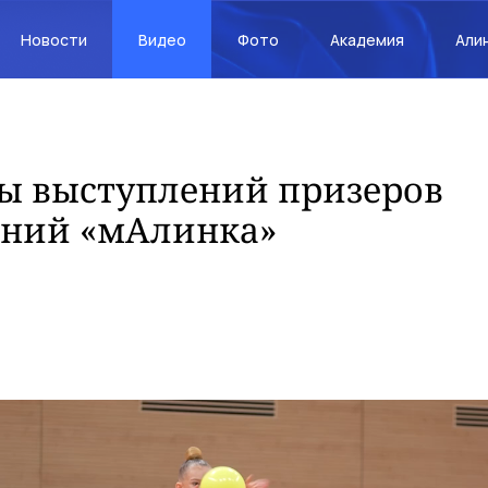
Новости
Видео
Фото
Академия
Али
ы выступлений призеров
аний «мАлинка»