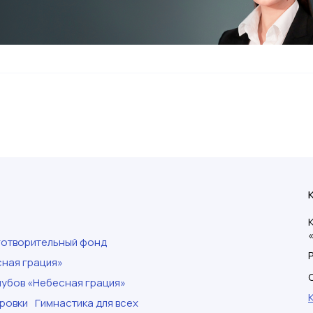
готворительный фонд
ная грация»
убов «Небесная грация»
ровки
Гимнастика для всех