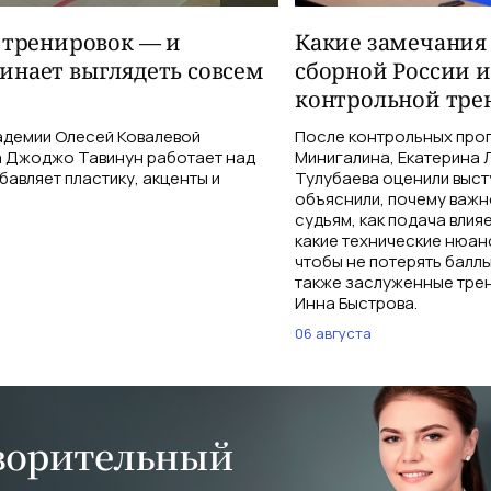
 тренировок — и
Какие замечания
инает выглядеть совсем
сборной России и
контрольной тре
адемии Олесей Ковалевой
После контрольных прог
а Джоджо Тавинун работает над
Минигалина, Екатерина 
авляет пластику, акценты и
Тулубаева оценили выст
объяснили, почему важн
судьям, как подача влия
какие технические нюан
чтобы не потерять баллы
также заслуженные трен
Инна Быстрова.
06 августа