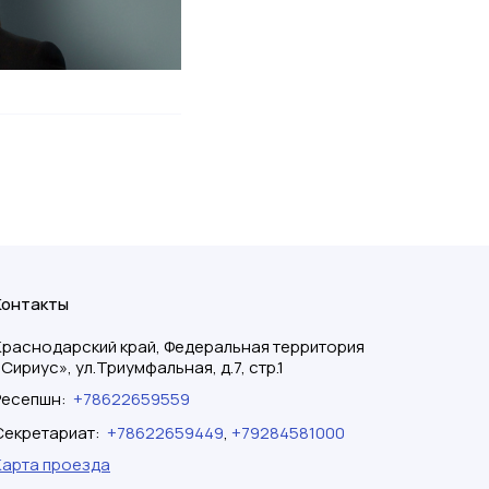
Контакты
Краснодарский край, Федеральная территория
«Сириус», ул.Триумфальная, д.7, стр.1
Ресепшн
:
+78622659559
Секретариат
:
+78622659449
,
+79284581000
Карта проезда