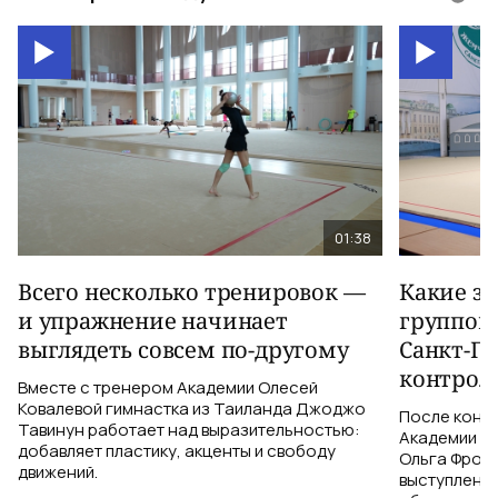
01:38
Всего несколько тренировок —
Какие з
и упражнение начинает
группов
выглядеть совсем по-другому
Санкт-Пе
контрол
Вместе с тренером Академии Олесей
Ковалевой гимнастка из Таиланда Джоджо
После конт
Тавинун работает над выразительностью:
Академии Ол
добавляет пластику, акценты и свободу
Ольга Фроло
движений.
выступления