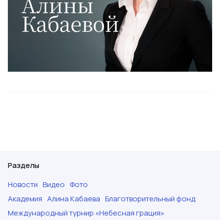
Разделы
Новости
Видео
Фото
Академия
Алина Кабаева
Благотворительный фонд
Международный турнир «Небесная грация»