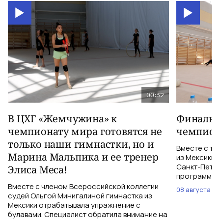
00:32
В ЦХГ «Жемчужина» к
Финальна
чемпионату мира готовятся не
чемпион
только наши гимнастки, но и
Вместе с тр
Марина Мальпика и ее тренер
из Мексики 
Санкт-Петер
Элиса Меса!
программе с
Вместе с членом Всероссийской коллегии
08 августа
судей Ольгой Минигалиной гимнастка из
Мексики отрабатывала упражнение с
булавами. Специалист обратила внимание на