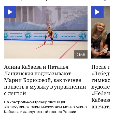
01:48
Алина Кабаева и Наталья
После п
Лащинская подсказывают
«Лебеди
Марии Борисовой, как точнее
гимнаст
попасть в музыку в упражнении
художес
с лентой
«Небесн
Кабаево
На контрольной тренировке в ЦХГ
впечатл
«Жемчужина» олимпийская чемпионка Алина
Кабаева и заслуженный тренер России