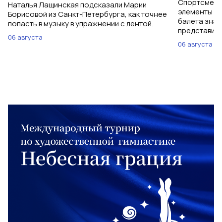
Спортсменки
Наталья Лащинская подсказали Марии
элементы ув
Борисовой из Санкт-Петербурга, как точнее
балета знаю
попасть в музыку в упражнении с лентой.
представить
06 августа
06 августа