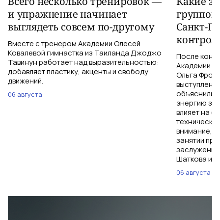
Всего несколько тренировок —
Какие з
и упражнение начинает
группов
выглядеть совсем по-другому
Санкт-Пе
контрол
Вместе с тренером Академии Олесей
Ковалевой гимнастка из Таиланда Джоджо
После конт
Тавинун работает над выразительностью:
Академии Ол
добавляет пластику, акценты и свободу
Ольга Фроло
движений.
выступления
объяснили, 
06 августа
энергию зри
влияет на о
технические
внимание, ч
занятии при
заслуженны
Шаткова и И
06 августа