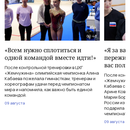
00:48
«Всем нужно сплотиться и
«Я за ва
одной командой вместе идти!»
пережива
вас полу
После контрольной тренировки в ЦХГ
«Жемчужина» олимпийская чемпионка Алина
После контр
Кабаева пожелала гимнасткам, тренерам и
«Жемчужина
хореографам удачи перед чемпионатом
Кабаева ска
мира и напомнила, как важно быть единой
Арине Ковшо
командой.
Марии Бори
России из С
09 августа
подарила им
чемпионат м
09 августа