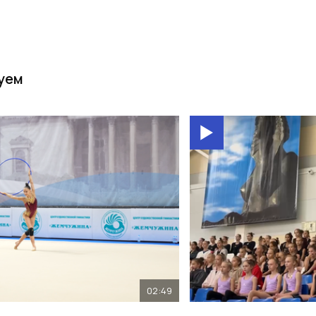
уем
02:49