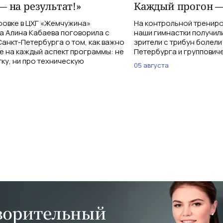
— на результат!»
Каждый прогон —
ровке в ЦХГ «Жемчужина»
На контрольной тренир
а Алина Кабаева поговорила с
наши гимнастки получи
анкт-Петербурга о том, как важно
зрители с трибун болели
е на каждый аспект программы: не
Петербурга и группович
тку, ни про техническую
05 августа