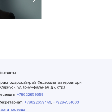
Контакты
Краснодарский край, Федеральная территория
«Сириус», ул.Триумфальная, д.7, стр.1
Ресепшн
:
+78622659559
Секретариат
:
+78622659449
,
+79284581000
Карта проезда