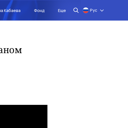
Рус
на Кабаева
Фонд
Еще
маном