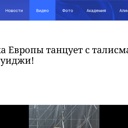
Новости
Видео
Фото
Академия
Али
а Европы танцует с талис
Луиджи!