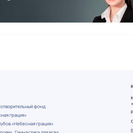
готворительный фонд
ная грация»
убов «Небесная грация»
ровки
Гимнастика для всех