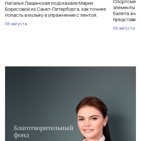
Спортсменки
Наталья Лащинская подсказали Марии
элементы ув
Борисовой из Санкт-Петербурга, как точнее
балета знаю
попасть в музыку в упражнении с лентой.
представить
06 августа
06 августа