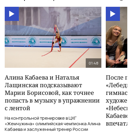
01:48
Алина Кабаева и Наталья
После п
Лащинская подсказывают
«Лебеди
Марии Борисовой, как точнее
гимнаст
попасть в музыку в упражнении
художес
с лентой
«Небесн
Кабаево
На контрольной тренировке в ЦХГ
впечатл
«Жемчужина» олимпийская чемпионка Алина
Кабаева и заслуженный тренер России