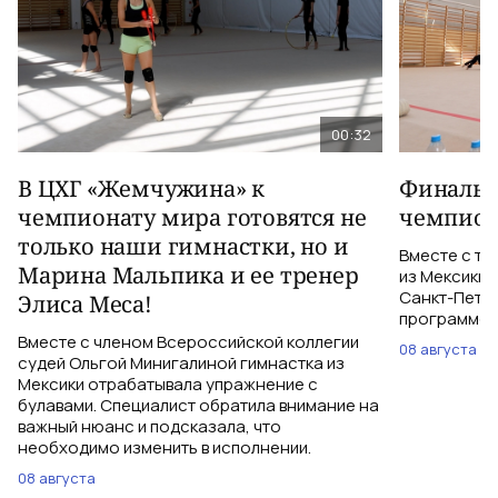
00:32
В ЦХГ «Жемчужина» к
Финальна
чемпионату мира готовятся не
чемпион
только наши гимнастки, но и
Вместе с тр
Марина Мальпика и ее тренер
из Мексики 
Санкт-Петер
Элиса Меса!
программе с
Вместе с членом Всероссийской коллегии
08 августа
судей Ольгой Минигалиной гимнастка из
Мексики отрабатывала упражнение с
булавами. Специалист обратила внимание на
важный нюанс и подсказала, что
необходимо изменить в исполнении.
08 августа