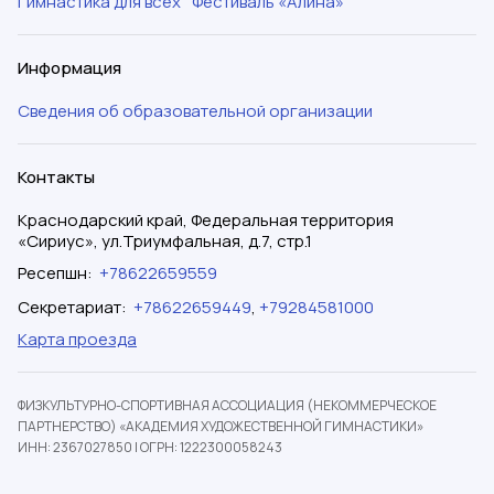
Гимнастика для всех
Фестиваль «Алина»
Информация
Сведения об образовательной организации
Контакты
Краснодарский край, Федеральная территория
«Сириус», ул.Триумфальная, д.7, стр.1
Ресепшн
:
+78622659559
Секретариат
:
+78622659449
,
+79284581000
Карта проезда
ФИЗКУЛЬТУРНО-СПОРТИВНАЯ АССОЦИАЦИЯ (НЕКОММЕРЧЕСКОЕ
ПАРТНЕРСТВО) «АКАДЕМИЯ ХУДОЖЕСТВЕННОЙ ГИМНАСТИКИ»
ИНН: 2367027850
|
ОГРН: 1222300058243