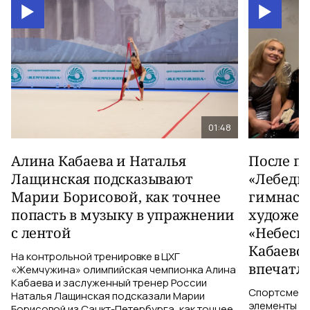
01:48
Алина Кабаева и Наталья
После п
Лащинская подсказывают
«Лебеди
Марии Борисовой, как точнее
гимнаст
попасть в музыку в упражнении
художес
с лентой
«Небесн
Кабаево
На контрольной тренировке в ЦХГ
впечатл
«Жемчужина» олимпийская чемпионка Алина
Кабаева и заслуженный тренер России
Спортсменки
Наталья Лащинская подсказали Марии
элементы ув
Борисовой из Санкт-Петербурга, как точнее