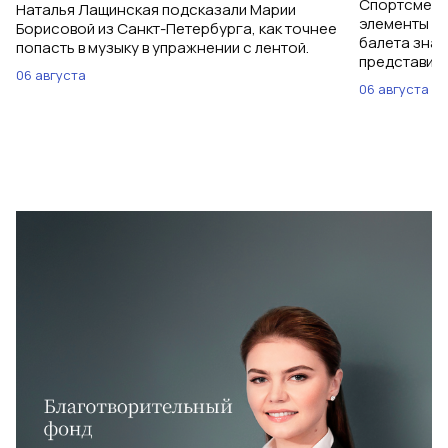
Спортсменки
Наталья Лащинская подсказали Марии
элементы ув
Борисовой из Санкт-Петербурга, как точнее
балета знаю
попасть в музыку в упражнении с лентой.
представить
06 августа
06 августа