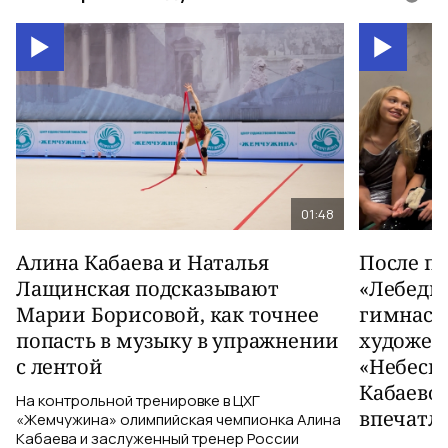
01:48
Алина Кабаева и Наталья
После п
Лащинская подсказывают
«Лебеди
Марии Борисовой, как точнее
гимнаст
попасть в музыку в упражнении
художес
с лентой
«Небесн
Кабаево
На контрольной тренировке в ЦХГ
впечатл
«Жемчужина» олимпийская чемпионка Алина
Кабаева и заслуженный тренер России