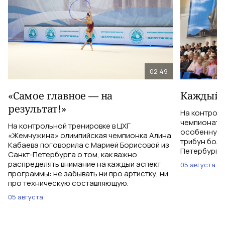
02:49
«Самое главное — на
Каждый 
результат!»
На контрол
чемпионатом
На контрольной тренировке в ЦХГ
особенную 
«Жемчужина» олимпийская чемпионка Алина
трибун боле
Кабаева поговорила с Марией Борисовой из
Петербурга 
Санкт-Петербурга о том, как важно
распределять внимание на каждый аспект
05 августа
программы: не забывать ни про артистку, ни
про техническую составляющую.
05 августа