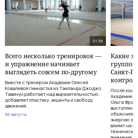
01:38
Всего несколько тренировок —
Какие з
и упражнение начинает
группов
выглядеть совсем по-другому
Санкт-Пе
контрол
Вместе с тренером Академии Олесей
Ковалевой гимнастка из Таиланда Джоджо
После конт
Тавинун работает над выразительностью:
Академии Ол
добавляет пластику, акценты и свободу
Ольга Фроло
движений.
выступления
объяснили, 
06 августа
энергию зри
влияет на о
технические
внимание, ч