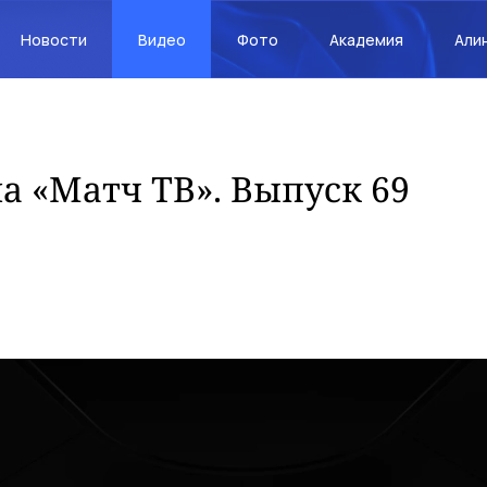
Новости
Видео
Фото
Академия
Али
 «Матч ТВ». Выпуск 69