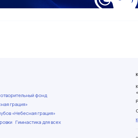
готворительный фонд
ная грация»
убов «Небесная грация»
ровки
Гимнастика для всех