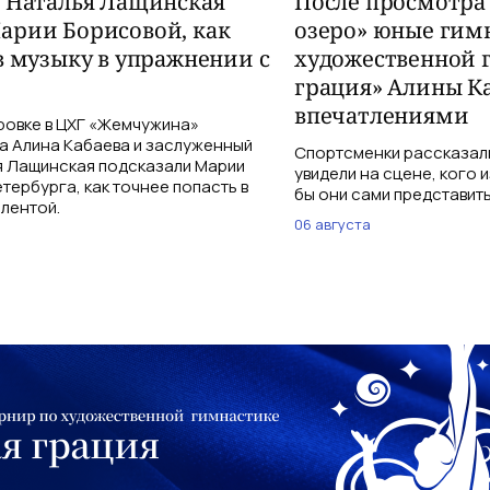
и Наталья Лащинская
После просмотра
арии Борисовой, как
озеро» юные гим
в музыку в упражнении с
художественной 
грация» Алины К
впечатлениями
ровке в ЦХГ «Жемчужина»
а Алина Кабаева и заслуженный
Спортсменки рассказали
я Лащинская подсказали Марии
увидели на сцене, кого 
тербурга, как точнее попасть в
бы они сами представить
 лентой.
06 августа