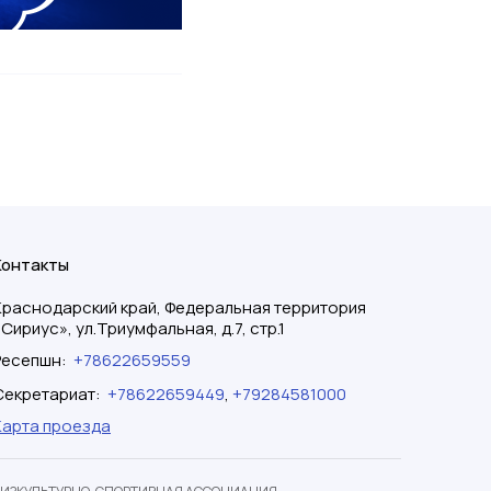
Контакты
Краснодарский край, Федеральная территория
«Сириус», ул.Триумфальная, д.7, стр.1
Ресепшн
:
+78622659559
Секретариат
:
+78622659449
,
+79284581000
Карта проезда