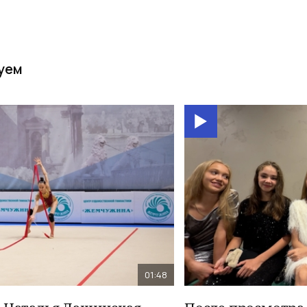
уем
01:48