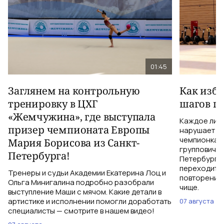
01:45
Заглянем на контрольную
Как изб
тренировку в ЦХГ
шагов по
«Жемчужина», где выступала
Каждое лиш
призер чемпионата Европы
нарушает те
чемпионка 
Мария Борисова из Санкт-
групповичка
Петербурга!
Петербурга,
переходить 
Тренеры и судьи Академии Екатерина Лоц и
повторений 
Ольга Минигалина подробно разобрали
чище.
выступление Маши с мячом. Какие детали в
артистике и исполнении помогли доработать
07 августа
специалисты — смотрите в нашем видео!