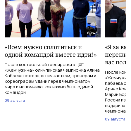
00:48
«Всем нужно сплотиться и
«Я за ва
одной командой вместе идти!»
пережива
вас полу
После контрольной тренировки в ЦХГ
«Жемчужина» олимпийская чемпионка Алина
После контр
Кабаева пожелала гимнасткам, тренерам и
«Жемчужина
хореографам удачи перед чемпионатом
Кабаева ска
мира и напомнила, как важно быть единой
Арине Ковшо
командой.
Марии Бори
России из С
09 августа
подарила им
чемпионат м
09 августа