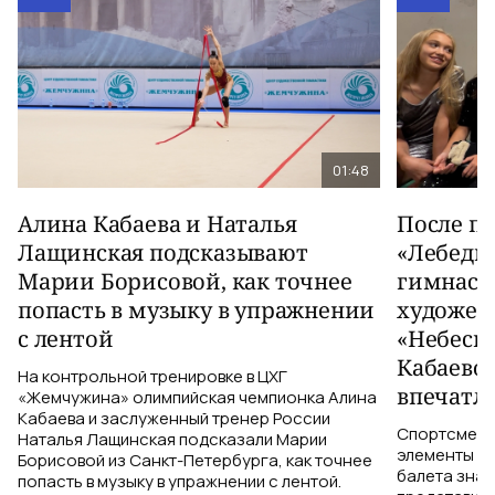
01:48
Алина Кабаева и Наталья
После п
Лащинская подсказывают
«Лебеди
Марии Борисовой, как точнее
гимнаст
попасть в музыку в упражнении
художес
с лентой
«Небесн
Кабаево
На контрольной тренировке в ЦХГ
впечатл
«Жемчужина» олимпийская чемпионка Алина
Кабаева и заслуженный тренер России
Спортсменки
Наталья Лащинская подсказали Марии
элементы ув
Борисовой из Санкт-Петербурга, как точнее
балета знаю
попасть в музыку в упражнении с лентой.