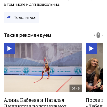
в том числе и для дошкольниц.
Поделиться
Также рекомендуем
01:48
Алина Кабаева и Наталья
После п
Лащинская подсказывают
«Лебеди