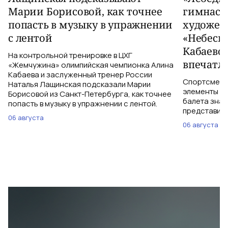
Марии Борисовой, как точнее
гимнаст
попасть в музыку в упражнении
художес
с лентой
«Небесн
Кабаево
На контрольной тренировке в ЦХГ
впечатл
«Жемчужина» олимпийская чемпионка Алина
Кабаева и заслуженный тренер России
Спортсменки
Наталья Лащинская подсказали Марии
элементы ув
Борисовой из Санкт-Петербурга, как точнее
балета знаю
попасть в музыку в упражнении с лентой.
представить
06 августа
06 августа