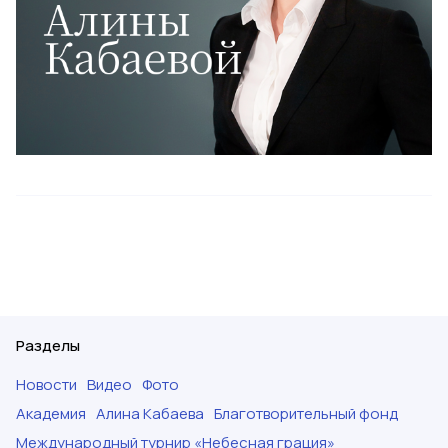
Разделы
Новости
Видео
Фото
Академия
Алина Кабаева
Благотворительный фонд
Международный турнир «Небесная грация»