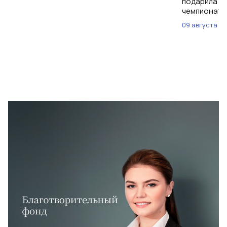
подарила им
чемпионат м
09 августа