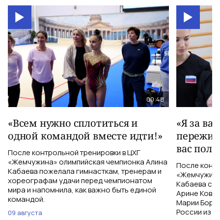
00:48
«Всем нужно сплотиться и
«Я за ва
одной командой вместе идти!»
пережива
вас полу
После контрольной тренировки в ЦХГ
«Жемчужина» олимпийская чемпионка Алина
После контр
Кабаева пожелала гимнасткам, тренерам и
«Жемчужина
хореографам удачи перед чемпионатом
Кабаева ска
мира и напомнила, как важно быть единой
Арине Ковшо
командой.
Марии Бори
России из С
09 августа