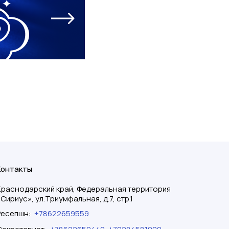
Контакты
Краснодарский край, Федеральная территория
«Сириус», ул.Триумфальная, д.7, стр.1
Ресепшн
:
+78622659559