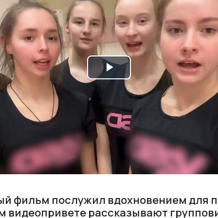
Play
Video
ый фильм послужил вдохновением для 
ем видеопривете рассказывают группов