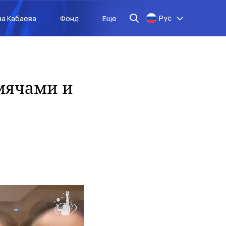
Рус
на Кабаева
Фонд
Еще
 мячами и