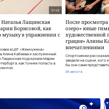
01:48
и Наталья Лащинская
После просмотра
арии Борисовой, как
озеро» юные гим
в музыку в упражнении с
художественной 
грация» Алины К
впечатлениями
ровке в ЦХГ «Жемчужина»
а Алина Кабаева и заслуженный
Спортсменки рассказали
я Лащинская подсказали Марии
увидели на сцене, кого 
тербурга, как точнее попасть в
бы они сами представить
 лентой.
06 августа