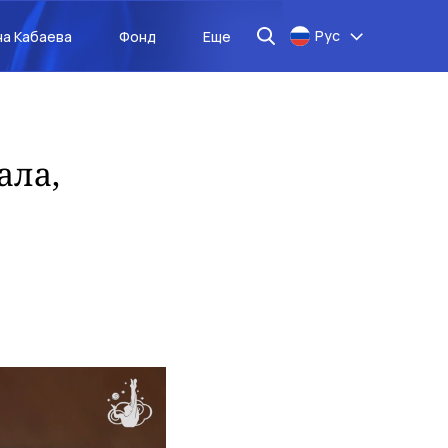
Рус
на Кабаева
Фонд
Еще
ала,