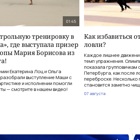
01:45
нтрольную тренировку в
Как избавиться о
», где выступала призер
ловли?
опы Мария Борисова из
Каждое лишнее движение
а!
темп упражнения. Олимп
показала групповичкам 
мии Екатерина Лоц и Ольга
Петербурга, как после л
разобрали выступление Маши с
переброске. Несколько 
 артистике и исполнении помогли
становится заметно чищ
ты — смотрите в нашем видео!
07 августа