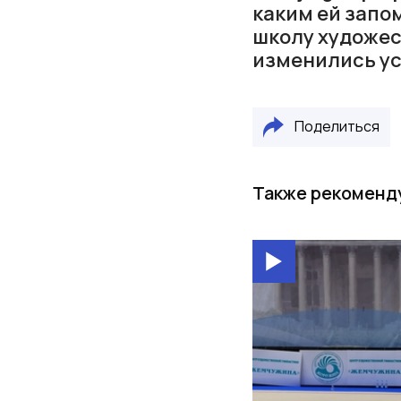
каким ей запо
школу художес
изменились ус
Поделиться
Также рекоменд