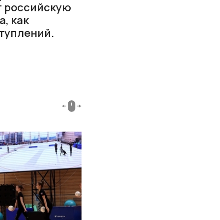
ит российскую
, как
туплений.