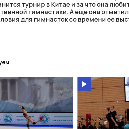
мнится турнир в Китае и за что она люб
твенной гимнастики. А еще она отметила
ловия для гимнасток со времени ее выс
уем