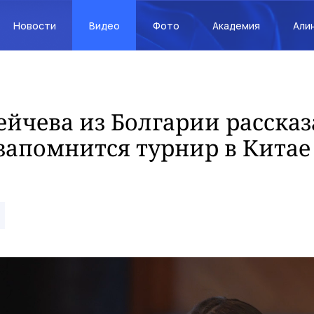
Новости
Видео
Фото
Академия
Али
йчева из Болгарии рассказ
запомнится турнир в Китае