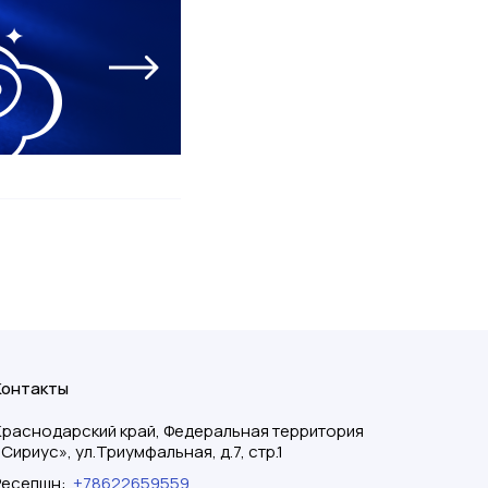
Контакты
Краснодарский край, Федеральная территория
«Сириус», ул.Триумфальная, д.7, стр.1
Ресепшн
:
+78622659559