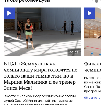
00:32
В ЦХГ «Жемчужина» к
Финальна
чемпионату мира готовятся не
чемпион
только наши гимнастки, но и
Вместе с тр
Марина Мальпика и ее тренер
из Мексики 
Санкт-Петер
Элиса Меса!
программе с
Вместе с членом Всероссийской коллегии
08 августа
судей Ольгой Минигалиной гимнастка из
Мексики отрабатывала упражнение с